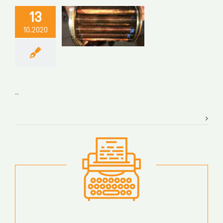
13
10.2020
..