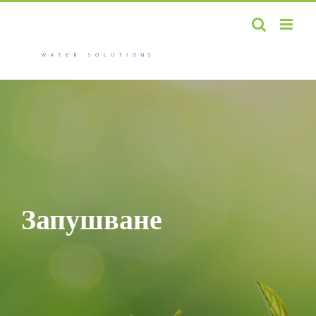
Пропуснете
Интрото
Запушване