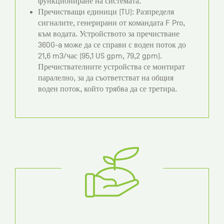
функциониране на системата.
Пречистващи единици (TU): Разпределя
сигналите, генерирани от командата F Pro,
към водата. Устройството за пречистване
360G-a може да се справи с воден поток до
21,6 m3/час (95,1 US gpm, 79,2 gpm).
Пречиствателните устройства се монтират
паралелно, за да съответстват на общия
воден поток, който трябва да се третира.