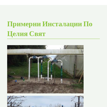
Примерни Инсталации По
Целия Свят