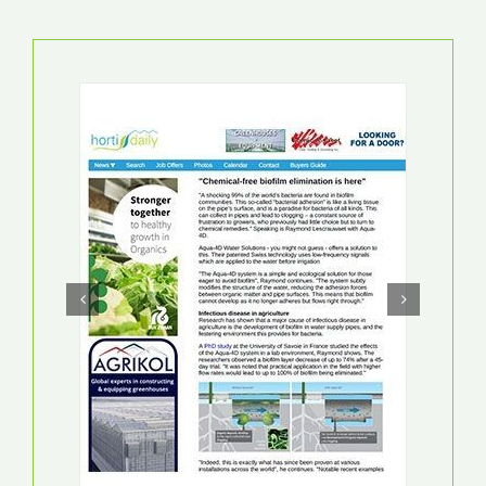
SWISS TECHNOLOGY ALLOWS IRRIGATION WITH
SALINE WATER
15 EKIM 2020
СКАЧАТЬ PDF
NOUVELLISTE
AQUA4D UN SYSTÈME VERT QUI PURIFIE L’EAU